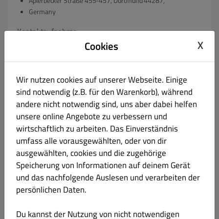
Aplerbecker Straße 455-457, Dortmund 44287,
Germany
Kontaktaufnahme
X
Cookies
+49023113721903
guowenwang8@gmail.com
Wir nutzen cookies auf unserer Webseite. Einige
ggf. Registergericht & Registernummer
sind notwendig (z.B. für den Warenkorb), während
andere nicht notwendig sind, uns aber dabei helfen
unsere online Angebote zu verbessern und
wirtschaftlich zu arbeiten. Das Einverständnis
ggf. Umsatzsteuer-Identifikationsnummer gem. § 27 a
umfass alle vorausgewählten, oder von dir
Umsatzsteuergesetz:
ausgewählten, cookies und die zugehörige
Speicherung von Informationen auf deinem Gerät
VAT: 315-5261-2525
und das nachfolgende Auslesen und verarbeiten der
ggf. Geschäftsführer:
persönlichen Daten.
Du kannst der Nutzung von nicht notwendigen