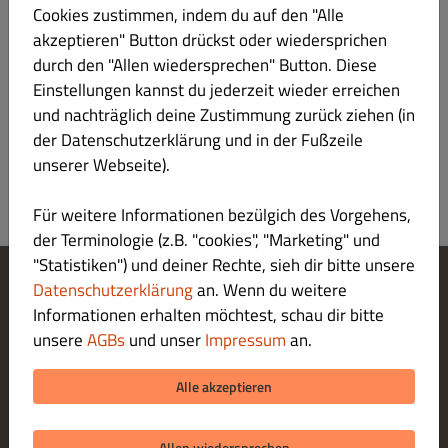
Cookies zustimmen, indem du auf den "Alle
Verantwortlicher gemäß § 55 Abs.2 RStV
akzeptieren" Button drückst oder wiedersprichen
Plattform der EU-Kommission zur Online-
durch den "Allen wiedersprechen" Button. Diese
Streitbeilegung:
Einstellungen kannst du jederzeit wieder erreichen
und nachträglich deine Zustimmung zurück ziehen (in
https://ec.europa.eu/consumers/odr/main/index.cfm
der Datenschutzerklärung und in der Fußzeile
unserer Webseite).
Für weitere Informationen bezülgich des Vorgehens,
der Terminologie (z.B. "cookies", "Marketing" und
"Statistiken") und deiner Rechte, sieh dir bitte unsere
Datenschutzerklärung
an. Wenn du weitere
Cookie-Einstellungen ändern
Informationen erhalten möchtest, schau dir bitte
Kontaktiere uns
unsere
AGBs
und unser
Impressum
an.
Datenschutzerklärung
Allgemeine Geschäftsbedingungen
Alle akzeptieren
Impressum
Allen wiedersprechen