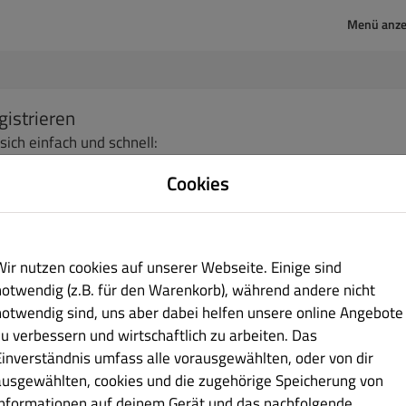
Menü anze
gistrieren
 sich einfach und schnell:
Cookies
name
Nachname
ail-Adresse
Wir nutzen cookies auf unserer Webseite. Einige sind
notwendig (z.B. für den Warenkorb), während andere nicht
notwendig sind, uns aber dabei helfen unsere online Angebote
zu verbessern und wirtschaftlich zu arbeiten. Das
swort
Passwortbestätigung
Einverständnis umfass alle vorausgewählten, oder von dir
ausgewählten, cookies und die zugehörige Speicherung von
Informationen auf deinem Gerät und das nachfolgende