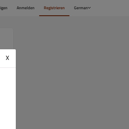
igen
Anmelden
Registrieren
German
X