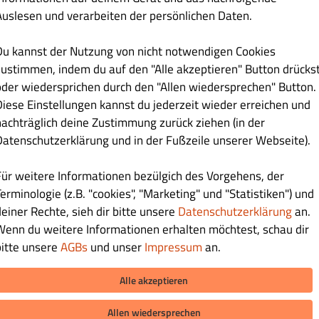
Auslesen und verarbeiten der persönlichen Daten.
fon
eine
Du kannst der Nutzung von nicht notwendigen Cookies
zustimmen, indem du auf den "Alle akzeptieren" Button drücks
Haltet mich per E-Mail über Angebote auf dem Laufenden.
oder wiedersprichen durch den "Allen wiedersprechen" Button.
Diese Einstellungen kannst du jederzeit wieder erreichen und
Indem Sie auf „Registrieren“ klicken, erklären Sie sich mit den
Allgemeinen
nachträglich deine Zustimmung zurück ziehen (in der
Geschäftsbedingungen
und
der Datenschutzrichtlinie
dieser Website
einverstanden.
Datenschutzerklärung und in der Fußzeile unserer Webseite).
Registrieren
Für weitere Informationen bezülgich des Vorgehens, der
erminologie (z.B. "cookies", "Marketing" und "Statistiken") und
Anmeldung
deiner Rechte, sieh dir bitte unsere
Datenschutzerklärung
an.
Wenn du weitere Informationen erhalten möchtest, schau dir
bitte unsere
AGBs
und unser
Impressum
an.
Alle akzeptieren
Allen wiedersprechen