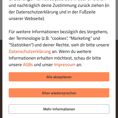
Registrieren
und nachträglich deine Zustimmung zurück ziehen (in
der Datenschutzerklärung und in der Fußzeile
unserer Webseite).
Für weitere Informationen bezülgich des Vorgehens,
der Terminologie (z.B. "cookies", "Marketing" und
"Statistiken") und deiner Rechte, sieh dir bitte unsere
Datenschutzerklärung
an. Wenn du weitere
Cookie-Einstellungen ändern
Informationen erhalten möchtest, schau dir bitte
Kontaktiere uns
unsere
AGBs
und unser
Impressum
an.
Datenschutzerklärung
Allgemeine Geschäftsbedingungen
Alle akzeptieren
Impressum
Allen wiedersprechen
© 2026 Japan Haus
Online Bestellsystem für Gastronomie bereitgestellt von
Mehr Informationen
DISH